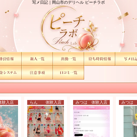
写メ日記｜岡山市のデリヘル ピーチラボ
体験入店
らん 体験入店
みつは 体験入店
みつは