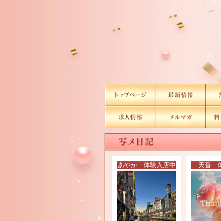
あやか 体験入店中
天音 