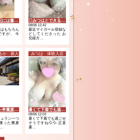
さっき日記には書きましたが😭
♡みつはとできること♡
08/06 12:42
腸はもちろん
最近マイガール登録な
ですが、 今
どしてくださった お
兄様方︎…
るか 新人
みつは 体験入店
ミシュラン🌟蕎麦屋✨
暑くて下着でも過ごせそう(*´ 艸｀)
08/06 12:03
シュラン一つ
暑くて下着でも過ごせ
を獲った蕎麦
そうですね💦💦 正直
…
暑…
へ