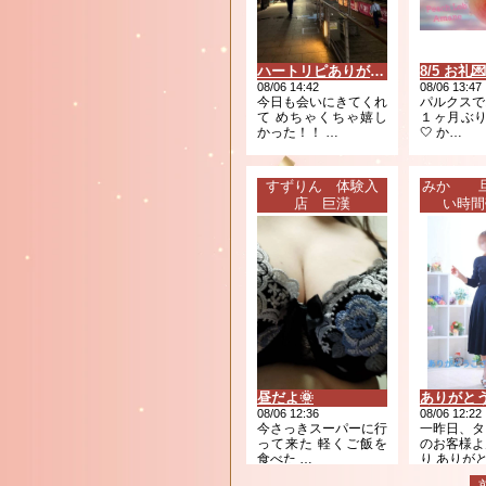
ハートリピありがとう😻😻
08/06 14:42
08/06 13:47
今日も会いにきてくれ
パルクスで
て めちゃくちゃ嬉し
１ヶ月ぶり
かった！！ …
🤍 か…
すずりん 体験入
みか 旦
店 巨漢
い時間
昼だよ🌞
08/06 12:36
08/06 12:22
今さっきスーパーに行
一昨日、タ
って来た 軽くご飯を
のお客様よ
食べた …
り ありが