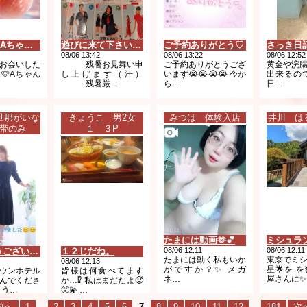
8/5 お礼💌Aちゃん🤍
遊びに来て下さいね🩷
ご予約ありがとう♡
08/06 13:42
08/06 13:22
08/06 12:52
お会いした
残暑お見舞い申
ご予約ありがとうござ
黄金や浣
🩷Aちゃん
し上げます（汗）
います😭😭😭😭 今か
出来るの
残暑厳…
ら…
日…
那がいな
きょうこ 男2女
みつは 体験入店
井川 は
帯のみ
１ ３P
たまには動画🫶💕︎︎
ありがとうございました😊😊😊
１２じだね。
08/06 12:11
08/06 12:11
たまには動く私もいか
東京でミ
08/06 12:13
がですか？✨️ メガ
星🌟を 
ウンホテル
皆様は何食べてます
ネ…
屋さんに✨
んでくださ
か…⁉️ 私はまだだよ🥵
とう…
😵‍💫 …
前へ
1
....
2
3
4
5
6
7
8
9
10
11
12
....
181
次